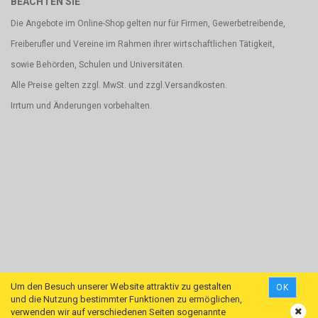
BEACHTEN SIE
Die Angebote im Online-Shop gelten nur für Firmen, Gewerbetreibende,
Freiberufler und Vereine im Rahmen ihrer wirtschaftlichen Tätigkeit,
sowie Behörden, Schulen und Universitäten.
Alle Preise gelten zzgl. MwSt. und zzgl.Versandkosten.
Irrtum und Änderungen vorbehalten.
Um den Besuch unserer Website attraktiv zu gestalten
OK
und die Nutzung bestimmter Funktionen zu ermöglichen,
verwenden wir auf verschiedenen Seiten sogenannte
Shopping Cart Software
by Gambio.com © 2018