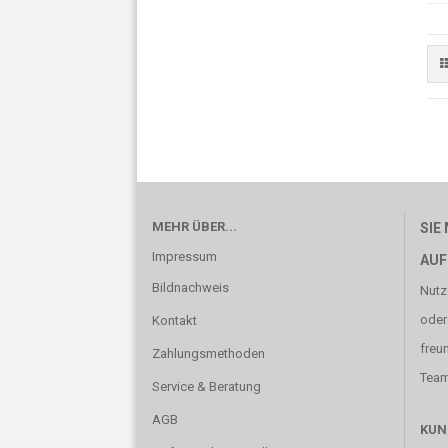
MEHR ÜBER...
SIE
Impressum
AUF
Bildnachweis
Nutz
oder
Kontakt
freu
Zahlungsmethoden
Team 
Service & Beratung
AGB
KUN