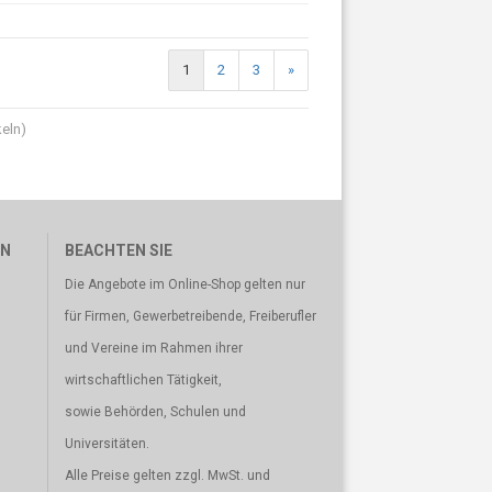
1
2
3
»
keln)
EN
BEACHTEN SIE
Die Angebote im Online-Shop gelten nur
für Firmen, Gewerbetreibende, Freiberufler
und Vereine im Rahmen ihrer
wirtschaftlichen Tätigkeit,
sowie Behörden, Schulen und
Universitäten.
Alle Preise gelten zzgl. MwSt. und