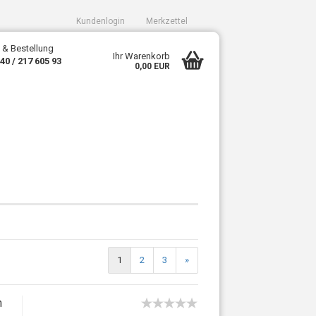
Kundenlogin
Merkzettel
 & Bestellung
Ihr Warenkorb
340 / 217 605 93
0,00 EUR
sen?
1
2
3
»
m