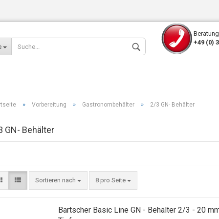
Beratung
+49 (0) 
e
»
»
»
rtseite
Vorbereitung
Gastronombehälter
2/3 GN- Behälter
3 GN- Behälter
Konto erstellen
Passwort verges
Sortieren nach
8 pro Seite
Bartscher Basic Line GN - Behälter 2/3 - 20 m