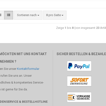
Sortieren nach
8 pro Seite
Zeige
1
bis
8
(von insgesamt
23
Arti
 MÖCHTEN MIT UNS KONTAKT
SICHER BESTELLEN & BEZAHL
NEHMEN ?
en Sie unser
Kontaktformular
 rufen Sie uns an. Unser
ndliches & kompetentes Service-
ist gerne für Sie da.
DENSERVICE & BESTELLHOTLINE