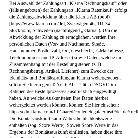
Bei Auswahl der Zahlungsart „Klarna Rechnungskauf“ oder
(falls angeboten) der Zahlungsart „Klarna Ratenkauf“ erfolgt
die Zahlungsabwicklung über die Klarna AB (publ)
[https://www.klarna.com/de], Sveavägen 46, 111 34
Stockholm, Schweden (nachfolgend „Klarna“). Um die
Abwicklung der Zahlung zu ermöglichen, werden Ihre
persönlichen Daten (Vor- und Nachname, Straße,
Hausnummer, Postleitzahl, Ort, Geschlecht, E-Mailadresse,
Telefonnummer und IP-Adresse) sowie Daten, welche im
Zusammenhang mit der Bestellung stehen (z. B.
Rechnungsbetrag, Artikel, Lieferart) zum Zwecke der
Identitäts- und Bonitätsprüfung an Klarna weitergegeben,
sofern Sie hierin gemäß Art. 6 Abs. 1 lit. a DSGVO im
Rahmen des Bestellprozesses ausdrücklich eingewilligt
haben. An welche Auskunfteien Ihre Daten hierbei
weitergeleitet werden können, können Sie hier einsehen:
https://cdn.klarna.com/1.0/shared/content/legal/terms/0/de_de/cred
Die Bonitätsauskunft kann Wahrscheinlichkeitswerte
enthalten (sog. Score-Werte). Soweit Score-Werte in das
Ergebnis der Bonitätsauskunft einfließen, haben diese ihre