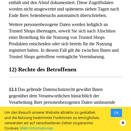
enthält und den Abruf dokumentiert. Diese Zugriffsdaten
werden nicht ausgewertet und spätestens sieben Tagen nach
Ende Ihres Seitenbesuchs automatisch überschrieben.
Weitere personenbezogene Daten werden lediglich an
Trusted Shops übertragen, soweit Sie sich nach Abschluss
einer Bestellung für die Nutzung von Trusted Shops
Produkten entscheiden oder sich bereits für die Nutzung
registriert haben. In diesem Fall gilt die zwischen Ihnen und
Trusted Shops getroffene vertragliche Vereinbarung.
12) Rechte des Betroffenen
12.1
Das geltende Datenschutzrecht gewährt Ihnen
gegenüber dem Verantwortlichen hinsichtlich der
Verarbeitung Ihrer personenbezogenen Daten umfassende
Betroffenenrechte (Auskunfts- und Interventionsrechte), über
Um den Besuch unserer Website attraktiv zu gestalten
OK
die wir Sie nachstehend informieren:
und die Nutzung bestimmter Funktionen zu ermöglichen,
verwenden wir auf verschiedenen Seiten sogenannte
Auskunftsrecht gemäß Art. 15 DSGVO: Sie haben
Cookies.
Mehr Informationen
insbesondere ein Recht auf Auskunft über Ihre von uns