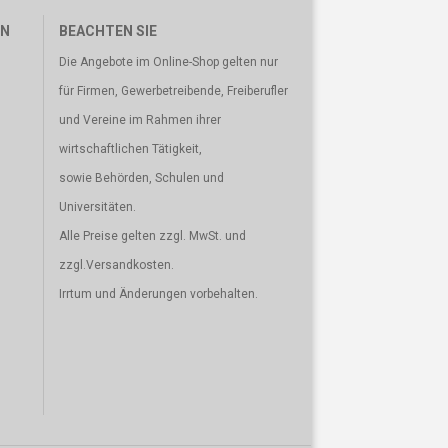
EN
BEACHTEN SIE
Die Angebote im Online-Shop gelten nur
für Firmen, Gewerbetreibende, Freiberufler
und Vereine im Rahmen ihrer
wirtschaftlichen Tätigkeit,
sowie Behörden, Schulen und
Universitäten.
Alle Preise gelten zzgl. MwSt. und
zzgl.Versandkosten.
Irrtum und Änderungen vorbehalten.