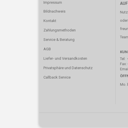
Impressum
AUF
Bildnachweis
Nutz
oder
Kontakt
freu
Zahlungsmethoden
Team 
Service & Beratung
AGB
KUN
Liefer- und Versandkosten
Tel: 
Fax: 
Privatsphäre und Datenschutz
Emai
ÖFF
Callback Service
Mo. b