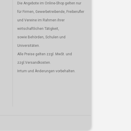
Die Angebote im Online-Shop gelten nur
für Firmen, Gewerbetreibende, Freiberufler
und Vereine im Rahmen ihrer
wirtschaftlichen Tätigkeit,
sowie Behörden, Schulen und
Universitäten.
Alle Preise gelten zzgl. MwSt. und
zzgl.Versandkosten.
Irrtum und Änderungen vorbehalten.