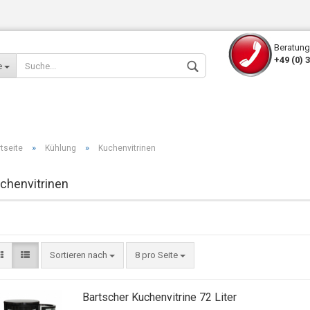
Beratung
+49 (0) 
e
»
»
rtseite
Kühlung
Kuchenvitrinen
chenvitrinen
Konto erstellen
Passwort verges
Sortieren nach
8 pro Seite
Bartscher Kuchenvitrine 72 Liter