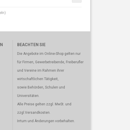
eln)
EN
BEACHTEN SIE
Die Angebote im Online-Shop gelten nur
für Firmen, Gewerbetreibende, Freiberufler
und Vereine im Rahmen ihrer
wirtschaftlichen Tätigkeit,
sowie Behörden, Schulen und
Universitäten.
Alle Preise gelten zzgl. MwSt. und
zzgl.Versandkosten.
Irrtum und Änderungen vorbehalten.