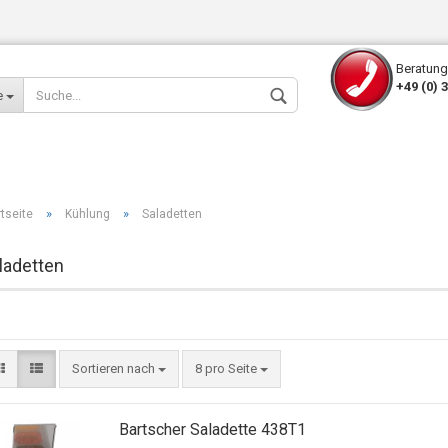
Beratung
+49 (0) 
e
»
»
rtseite
Kühlung
Saladetten
ladetten
Konto erstellen
Passwort verges
Sortieren nach
8 pro Seite
Bartscher Saladette 438T1