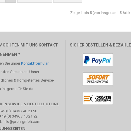
Zeige
1
bis
5
(von insgesamt
5
Artik
 MÖCHTEN MIT UNS KONTAKT
SICHER BESTELLEN & BEZAHL
NEHMEN ?
en Sie unser
Kontaktformular
 rufen Sie uns an. Unser
ndliches & kompetentes Service-
ist gerne für Sie da.
DENSERVICE & BESTELLHOTLINE
+49 (0) 3496 / 40 21 90
+49 (0) 3496 / 40 21 92
l: info@profi-gmbh.com
NUNGSZEITEN