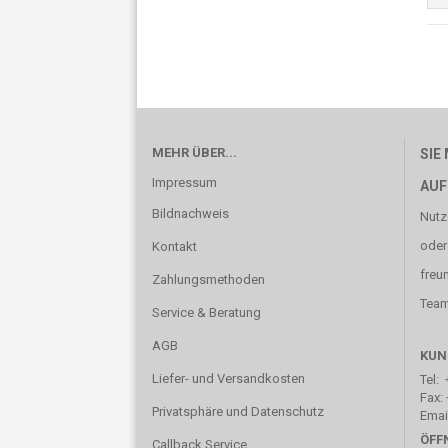
MEHR ÜBER...
SIE
Impressum
AUF
Bildnachweis
Nutz
oder
Kontakt
freu
Zahlungsmethoden
Team 
Service & Beratung
AGB
KUN
Liefer- und Versandkosten
Tel: 
Fax: 
Privatsphäre und Datenschutz
Emai
ÖFF
Callback Service