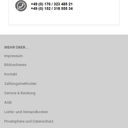
MEHR ÜBER...
Impressum
Bildnachweis
Kontakt
Zahlungsmethoden
Service & Beratung
AGB
Liefer- und Versandkosten
Privatsphäre und Datenschutz