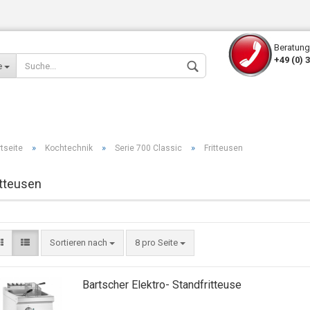
Beratung
+49 (0) 
e
»
»
»
rtseite
Kochtechnik
Serie 700 Classic
Fritteusen
itteusen
Konto erstellen
Passwort verges
Sortieren nach
8 pro Seite
Bartscher Elektro- Standfritteuse