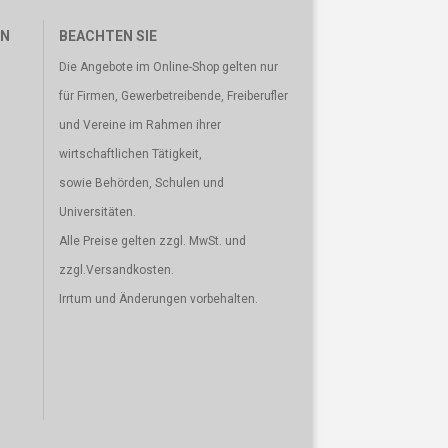
EN
BEACHTEN SIE
Die Angebote im Online-Shop gelten nur
für Firmen, Gewerbetreibende, Freiberufler
und Vereine im Rahmen ihrer
wirtschaftlichen Tätigkeit,
sowie Behörden, Schulen und
Universitäten.
Alle Preise gelten zzgl. MwSt. und
zzgl.Versandkosten.
Irrtum und Änderungen vorbehalten.