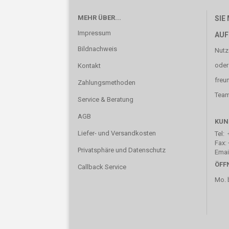
MEHR ÜBER...
SIE
Impressum
AUF
Bildnachweis
Nutz
oder
Kontakt
freu
Zahlungsmethoden
Team 
Service & Beratung
AGB
KUN
Liefer- und Versandkosten
Tel: 
Fax: 
Privatsphäre und Datenschutz
Emai
ÖFF
Callback Service
Mo. b