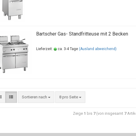
Bartscher Gas- Standfritteuse mit 2 Becken
Lieferzeit:
ca. 3-4 Tage
(Ausland abweichend)
Sortieren nach
8 pro Seite
Zeige
1
bis
7
(von insgesamt
7
Artik